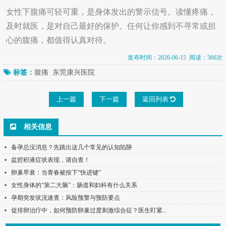
女性下腹痛可轻可重，是身体发出的警示信号。读懂疼痛，
及时就医，是对自己最好的保护。任何让你感到不寻常或担
心的腹痛，都值得认真对待。
发布时间：2026-06-15 阅读：566次
标签：
腹痛
东莞康兴医院
上一篇
下一篇
返回列表
相关信息
备孕总没消息？先跳出这几个常见的认知陷阱
盆腔积液症状表现，请自查！
卵巢早衰：当青春被按下“快进键”
女性身体的“第二大脑”：肠道和妇科有什么关系
孕期突发状况速查：风险预警与预防要点
促排卵治疗中，如何预防卵巢过度刺激综合征？医生盯紧...