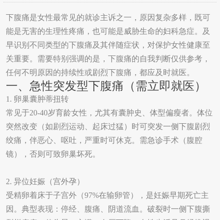
下腹痛是女性最常见的就诊主诉之一，原因复杂多样，既可
能是无害的生理性疼痛，也可能是威胁生命的妇科急症。及
早识别不同类型的下腹痛及其伴随症状，对保护女性健康至
关重要。需要特别强调的是，下腹痛的自我判断仅供参考，
任何不明原因的持续性或剧烈下腹痛，都应及时就医。
一、急性突发型下腹痛（需立即就医）
1.
卵巢囊肿蒂扭转
常见于
20-40
岁育龄女性，尤其有囊肿史、体型偏瘦者。体位
突然改变（如剧烈运动、起床过猛）时可突发一侧下腹剧烈
绞痛，伴恶心、呕吐，严重时可休克。需急诊手术（腹腔
镜），否则可致卵巢坏死。
2.
异位妊娠（宫外孕）
受精卵着床于子宫外（
97%
在输卵管），是妊娠早期死亡主
因。典型表现：停经、腹痛、阴道流血。破裂时一侧下腹撕