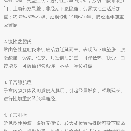
30%-50%
。典型症状：进行性加重的痛经，放射至腰背或肛
门，止痛药效果差；非经期下腹隐痛，劳累或性生活后加
重；约
30%-50%
不孕。延误诊断平均
6-10
年。痛经逐年加重
应警惕。
2.
慢性盆腔炎
常由急性盆腔炎未彻底治愈迁延而来。表现为下腹坠胀、腰
骶酸痛，劳累、性交、月经前后加重。可伴低热、疲劳、白
带增多。可致输卵管粘连、不孕、异位妊娠。
3.
子宫腺肌症
子宫内膜腺体及间质侵入肌层，引起经量增多、经期延长、
进行性加重的坠胀样痛经。
4.
子宫肌瘤
常见良性肿瘤，多数无症状。较大或位置特殊时可致下腹坠