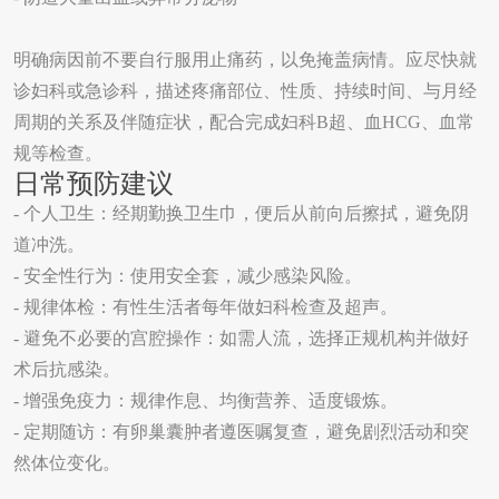
明确病因前不要自行服用止痛药，以免掩盖病情。应尽快就
诊妇科或急诊科，描述疼痛部位、性质、持续时间、与月经
周期的关系及伴随症状，配合完成妇科
B
超、血
HCG
、血常
规等检查。
日常预防建议
-
个人卫生：经期勤换卫生巾，便后从前向后擦拭，避免阴
道冲洗。
-
安全性行为：使用安全套，减少感染风险。
-
规律体检：有性生活者每年做妇科检查及超声。
-
避免不必要的宫腔操作：如需人流，选择正规机构并做好
术后抗感染。
-
增强免疫力：规律作息、均衡营养、适度锻炼。
-
定期随访：有卵巢囊肿者遵医嘱复查，避免剧烈活动和突
然体位变化。