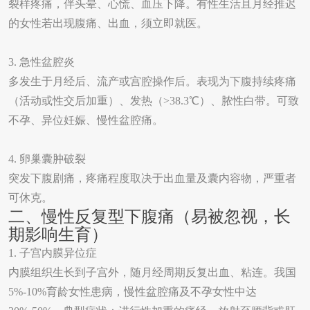
裂样疼痛，伴头晕、心慌、血压下降。有性生活且月经推迟
的女性若出现腹痛、出血，须立即就医。
3.
急性盆腔炎
多发生于月经后、流产或宫腔操作后。表现为下腹持续疼痛
（活动或性交后加重）、发热（
>38.3
℃）、脓性白带。可致
不孕、异位妊娠、慢性盆腔痛。
4.
卵巢囊肿破裂
突发下腹剧痛，疼痛程度取决于出血量及囊内容物，严重者
可休克。
二、慢性反复型下腹痛（易被忽视，长
期影响生育）
1.
子宫内膜异位症
内膜组织生长到子宫外，随月经周期反复出血、粘连。我国
5%-10%
育龄女性患病，慢性盆腔痛及不孕女性中达