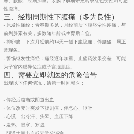
胀、腰酸、经期加重。浆膜下肌瘤蒂扭转或红色变性时可急
性腹痛。
三、经期周期性下腹痛（多为良性）
-
原发性痛经：青春期多见，月经前后下腹痉挛性疼痛，与
前列腺素有关，多数随年龄或生育后自愈。
-
排卵痛：下次月经前约
14
天一侧下腹隐痛，伴腰酸，属正
常现象。
-
警惕继发性痛经：痛经逐年加重、止痛药效果变差，可能
为子宫内膜异位症或子宫腺肌症。
四、需要立即就医的危险信号
出现以下任何情况，请第一时间就医：
-
停经后腹痛或阴道出血
-
体位改变时突发下腹剧痛，伴恶心、呕吐
-
心慌、出冷汗、头晕、血压下降
-
发热、畏寒、寒战
-
阴道大量出血或异常分泌物