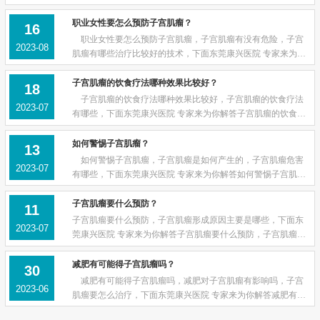
健，子宫肌瘤患者日常生活中什么调理身体的问题。 子宫
肌瘤患者在日常生活中应注意调节情绪，防止...
职业女性要怎么预防子宫肌瘤？
16
职业女性要怎么预防子宫肌瘤，子宫肌瘤有没有危险，子宫
2023-08
肌瘤有哪些治疗比较好的技术，下面东莞康兴医院 专家来为你
解答职业女性要什么预防子宫肌瘤，子宫肌瘤有没有危险，子
宫肌瘤有哪些治疗比较好的技术的问题。 ...
子宫肌瘤的饮食疗法哪种效果比较好？
18
子宫肌瘤的饮食疗法哪种效果比较好，子宫肌瘤的饮食疗法
2023-07
有哪些，下面东莞康兴医院 专家来为你解答子宫肌瘤的饮食疗
法哪种效果比较好，子宫肌瘤的饮食疗法有哪些的问题。
子宫肌瘤的饮食疗法哪种有效？常在百度贴...
如何警惕子宫肌瘤？
13
如何警惕子宫肌瘤，子宫肌瘤是如何产生的，子宫肌瘤危害
2023-07
有哪些，下面东莞康兴医院 专家来为你解答如何警惕子宫肌
瘤，子宫肌瘤是如何产生的，子宫肌瘤危害有哪些的问题。
子宫肌瘤是成年女性中比较常见的妇科病，...
子宫肌瘤要什么预防？
11
子宫肌瘤要什么预防，子宫肌瘤形成原因主要是哪些，下面东
2023-07
莞康兴医院 专家来为你解答子宫肌瘤要什么预防，子宫肌瘤形
成原因主要是哪些的问题。 子宫肌瘤常见的危害是出现月
经紊乱，月经过多导致贫血。病人中有40%左...
减肥有可能得子宫肌瘤吗？
30
减肥有可能得子宫肌瘤吗，减肥对子宫肌瘤有影响吗，子宫
2023-06
肌瘤要怎么治疗，下面东莞康兴医院 专家来为你解答减肥有可
能得子宫肌瘤吗，减肥对子宫肌瘤有影响吗，子宫肌瘤要怎么