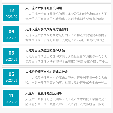
千6百万到5千万的人流发生。每年由未经培训的手术操作人员
或是在不卫生的条件下实施的不安全流产导...
人工流产后腹痛是什么问题
12
人工流产后腹痛是什么问题？东莞爱民妇科专家解析：人工
2023-09
流产手术可有轻微的小腹隐痛，以后腹痛消失或偶有小腹隐
痛，但有时也会出现阵发性腹痛，以及小腹坠痛，正确认识引
起腹痛的原因，可以帮助预防人流手术失败引...
无痛人流后多久来月经才是好的
06
无痛人流后多久来月经才是好的？月经推迟主要需要考虑两个
2023-09
方面的原因，首先是妊娠，其次是月经不调。你现在月经已经
推迟了3天，可以到医院去检查一下，比如做下B超检查可以详
细了解具体情况，看看具体是什么原因。 ...
人流后出血的原因及处理方法
05
人流后出血的原因及处理方法，人流后出血的原因是什么？人
2023-09
流后出血的处理方法有哪些？东莞康兴医院 专家介绍，不少女
性人流后出血，女性朋友就毫无措施，人流后出血的原因是什
么？人流后出血怎么处理？下面，东莞爱民...
人流后护理不当小心惹来盆腔炎
05
人流后护理不当小心惹来盆腔炎。怀孕对于每一个女人来
2023-09
说，本是一件值得高兴的事。然而，意外怀孕却会带来一些不
必要的麻烦。这个时候，先进的办法就是进行人工流产。东莞
爱民妇科专家指出，人流是不得已采取的避...
人流后一直腹痛是怎么回事
11
人流后一直腹痛是怎么回事？人工流产手术后的正常情况是：
2023-08
阴道有少量出血，颜色或鲜红，或暗褐，或为淡粉色、淡褐
色，一般没有血块，出血2周内干净。手术当天可以有轻微的小