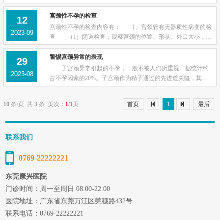
宫颈器质性或功能性疾病影响了精液或精子进入并储存在宫颈
管内。子宫颈作为精子通过的先进道关隘，其...
宫颈性不孕的检查
12
宫颈性不孕的检查内容有： 1、宫颈管有无器质性病变的检
2023-09
查 （1）阴道检查：观察宫颈的位置、形状、外口大小，分
泌物量、性状及有无宫颈糜烂、赘生物等，注意有无宫颈举痛
和子宫旁压痛。同时作宫颈管粘液的细菌...
警惕宫颈异常的表现
29
子宫颈异常引起的不孕，一般不被人们所重视。据统计约
2023-08
占不孕因素的20%。子宫颈作为精子通过的先进道关隘，其解
剖生理上的任何改变均可以影响精子的通过。 病因及临床
表现： 1、宫颈管闭锁与狭窄 先天性宫颈...
10
条/页 共
3
条 页次：
1
/1
页
首页
1
最后
联系我们
0769-22222221
东莞康兴医院
门诊时间：周一至周日 08:00-22:00
医院地址：广东省东莞万江区莞穗路432号
联系电话：0769-22222221